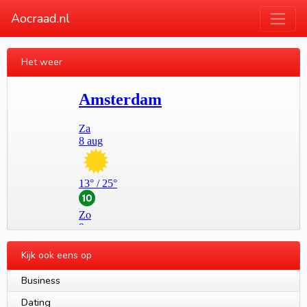
Aocraad.nl
Het weer
Kijk ook eens op
Business
Dating